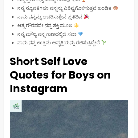
ನನ್ನ ನ್ಯೂನತೆಗಳೂ ನನ್ನನ್ನು ವಿಶಿಷ್ಟಗೊಳಿಸುತ್ತವೆ ಖಂಡಿತ
ನಾನು ನನ್ನನ್ನು ಆಚರಿಸುತ್ತೇನೆ ಪ್ರತಿದಿನ
ಆತ್ಮ ಗೌರವವೇ ನನ್ನ ಶಕ್ತಿ ಮೂಲ
ನನ್ನ ಮೌಲ್ಯ ನನ್ನ ಗುಣದಲ್ಲಿದೆ ಸದಾ
ನಾನು ನನ್ನ ಉತ್ತಮ ಆವೃತ್ತಿಯನ್ನು ರಚಿಸುತ್ತಿದ್ದೇನೆ
Short Self Love
Quotes for Boys on
Instagram