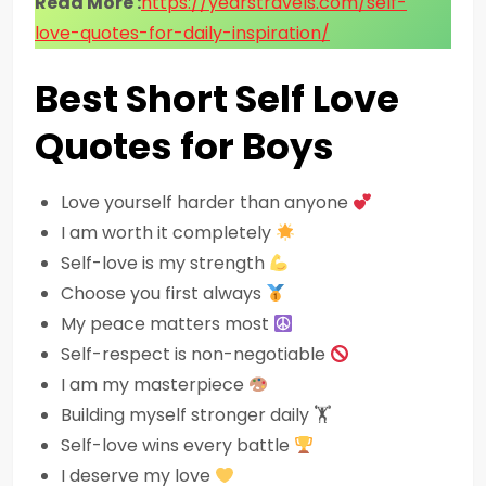
Read More :
https://yearstravels.com/self-
love-quotes-for-daily-inspiration/
Best Short Self Love
Quotes for Boys
Love yourself harder than anyone
I am worth it completely
Self-love is my strength
Choose you first always
My peace matters most
Self-respect is non-negotiable
I am my masterpiece
Building myself stronger daily 🏋️
Self-love wins every battle
I deserve my love