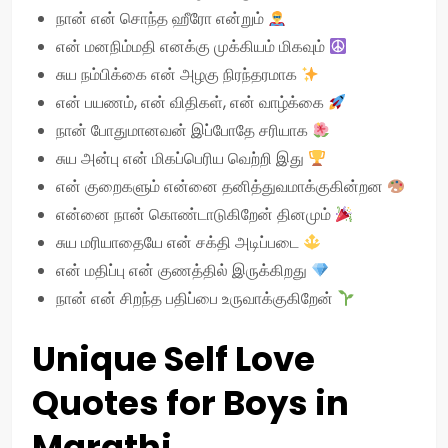
நான் என் சொந்த ஹீரோ என்றும்
என் மனநிம்மதி எனக்கு முக்கியம் மிகவும்
சுய நம்பிக்கை என் அழகு நிரந்தரமாக
என் பயணம், என் விதிகள், என் வாழ்க்கை
நான் போதுமானவன் இப்போதே சரியாக
சுய அன்பு என் மிகப்பெரிய வெற்றி இது
என் குறைகளும் என்னை தனித்துவமாக்குகின்றன
என்னை நான் கொண்டாடுகிறேன் தினமும்
சுய மரியாதையே என் சக்தி அடிப்படை
என் மதிப்பு என் குணத்தில் இருக்கிறது
நான் என் சிறந்த பதிப்பை உருவாக்குகிறேன்
Unique Self Love
Quotes for Boys in
Marathi