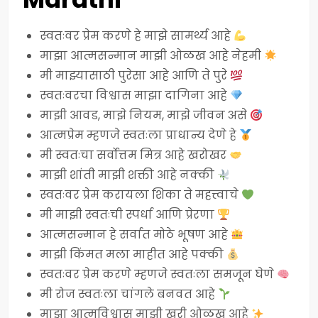
स्वतःवर प्रेम करणे हे माझे सामर्थ्य आहे
माझा आत्मसन्मान माझी ओळख आहे नेहमी
मी माझ्यासाठी पुरेसा आहे आणि ते पुरे
स्वतःवरचा विश्वास माझा दागिना आहे
माझी आवड, माझे नियम, माझे जीवन असे
आत्मप्रेम म्हणजे स्वतःला प्राधान्य देणे हे
मी स्वतःचा सर्वोत्तम मित्र आहे खरोखर
माझी शांती माझी शक्ती आहे नक्की
स्वतःवर प्रेम करायला शिका ते महत्त्वाचे
मी माझी स्वतःची स्पर्धा आणि प्रेरणा
आत्मसन्मान हे सर्वात मोठे भूषण आहे
माझी किंमत मला माहीत आहे पक्की
स्वतःवर प्रेम करणे म्हणजे स्वतःला समजून घेणे
मी रोज स्वतःला चांगले बनवत आहे
माझा आत्मविश्वास माझी खरी ओळख आहे